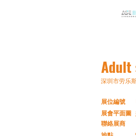
Adult 
深圳市劳乐
展位編號
展會平面圖
​聯絡展商
​地點