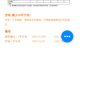
空地 (最少36平方米)
空地︰不含地毯、電燈及任何傢俱。可聯絡搭建商設計特色展
台。
費用
標準攤位 / 9平方米
HKD 29,500
USD 3,780
空地 / 平方米 HKD 2,610 USD 343
有興趣者可於此下載參加表格。
如有任何查詢, 請與我們聯
絡:
info@Asiaseniorexpo.com.hk
亞洲銀髮康護養生展 2026
聯絡我們