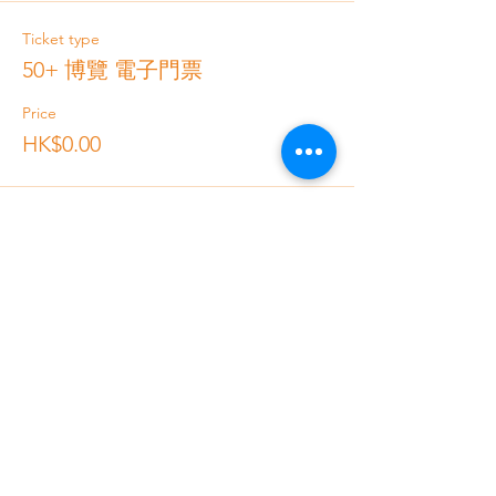
Ticket type
50+ 博覽 電子門票
Price
HK$0.00
Total
HK$0.00
Contact Us
Brilliant Vertical Exhibition (Hong Kong) Ltd.
Phone:
+852 2528 0062